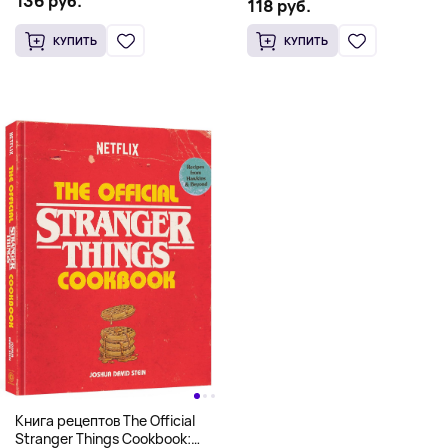
136 руб.
Scooby Snacks), Твердый
118 руб.
английском)
переплет
КУПИТЬ
КУПИТЬ
Книга рецептов The Official
Stranger Things Cookbook: