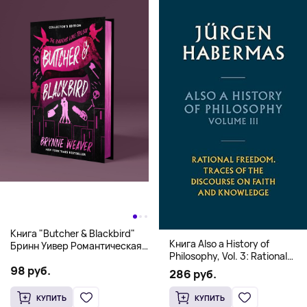
Книга "Butcher & Blackbird"
Книга Also a History of
Бринн Уивер Романтическая
Philosophy, Vol. 3: Rational
комедия о серийных убийцах
Freedom. Traces of the
98 руб.
(18+)
286 руб.
Discourse on Faith and
Knowledge (Твердый
КУПИТЬ
КУПИТЬ
переплет)