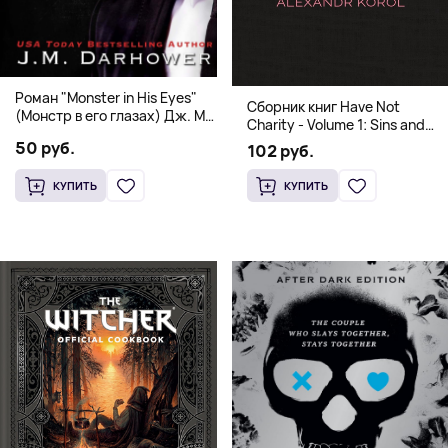
Роман "Monster in His Eyes"
Сборник книг Have Not
(Монстр в его глазах) Дж. М.
Charity - Volume 1: Sins and
Дарховер | Mafia Romance
Volume 2: Virtues
50 руб.
102 руб.
18+
КУПИТЬ
КУПИТЬ