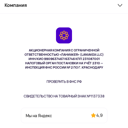
Косметика и уход
Компания
Как заказать
Активный отдых
Оплата
О сервисе
Планшеты
Доставка
Контакты
Игровые консоли
Гарантия
Камеры
Возврат
TV и мультимедиа
Музыка и звук
АКЦИОНЕРНАЯ КОМПАНИЯ С ОГРАНИЧЕННОЙ
Спорт
ОТВЕТСТВЕННОСТЬЮ «ЛАНИАКЕЯ» (LANIAKEA LLC)
ИНН/КИО 9909637467/63746 КПП 231087001
Здоровье
НАЛОГОВЫЙ ОРГАН ПОСТАНОВКИ НА УЧЁТ 2310 —
Здоровье питомцев
ИНСПЕКЦИЯ ФНС РОССИИ № 2 ПО Г. КРАСНОДАРУ
Книги
Одежда и аксессуары
ПРОВЕРИТЬ В ФНС РФ
СВИДЕТЕЛЬСТВО НА ТОВАРНЫЙ ЗНАК №1137338
4,9
Мы на Яндекс