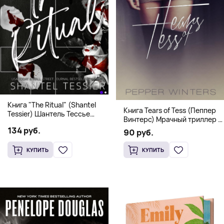
Книга "The Ritual" (Shantel
Книга Tears of Tess (Пеппер
Tessier) Шантель Тессье
Винтерс) Мрачный триллер о
Экстремальный дарк-
выживании и страсти (18+)
134 руб.
романс бестселлер (18+)
90 руб.
КУПИТЬ
КУПИТЬ