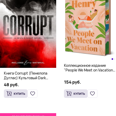
Коллекционное издание
"People We Meet on Vacation"
Книга Corrupt (Пенелопа
(Эмили Генри) Deluxe
Дуглас) Культовый Dark
Hardcover
154 руб.
Romance бестселлер (18+)
48 руб.
КУПИТЬ
КУПИТЬ