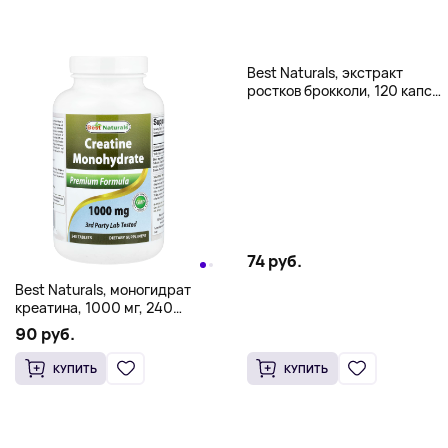
Best Naturals, экстракт
ростков брокколи, 120 капсул
(500 мг в 1 капсуле)
74 руб.
Best Naturals, моногидрат
креатина, 1000 мг, 240
таблеток
90 руб.
КУПИТЬ
КУПИТЬ