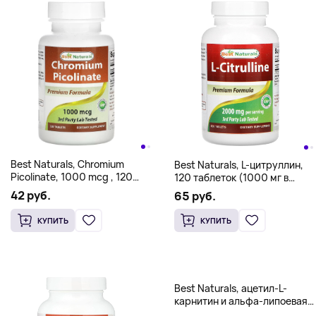
Best Naturals, Chromium
Best Naturals, L-цитруллин,
Picolinate, 1000 mcg , 120
120 таблеток (1000 мг в
Tablets
каждой таблетке)
42 руб.
65 руб.
КУПИТЬ
КУПИТЬ
Best Naturals, ацетил-L-
карнитин и альфа-липоевая
кислота, 120 капсул