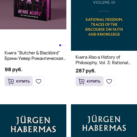
Книга "Butcher & Blackbird"
Книга Also a History of
Бринн Уивер Романтическая
Philosophy, Vol. 3: Rational
комедия о серийных убийцах
Freedom. Traces of the
98 руб.
(18+)
287 руб.
Discourse on Faith and
Knowledge (Твердый
КУПИТЬ
КУПИТЬ
переплет)