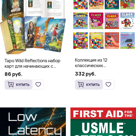
Коллекция из 12
Таро Wild Reflections набор
классических
карт для начинающих с
иллюстрированных книг об
книгой (78 карт, золочёные
332 руб.
86 руб.
Элмере от Дэвида Макки
края)
КУПИТЬ
КУПИТЬ