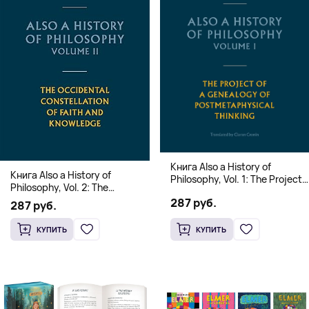
Книга Also a History of
Книга Also a History of
Philosophy, Vol. 1: The Project
Philosophy, Vol. 2: The
of a Genealogy of
Occidental Constellation of
287 руб.
Postmetaphysical Thinking
287 руб.
Faith and Knowledge
(Твердый переплет)
(Твердый переплет)
КУПИТЬ
КУПИТЬ