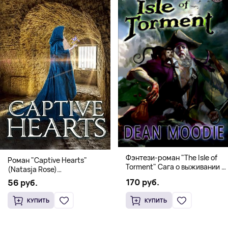
Фэнтези-роман "The Isle of
Роман "Captive Hearts"
Torment" Сага о выживании и
(Natasja Rose)
магии
Романтическое фэнтези
170 руб.
56 руб.
КУПИТЬ
КУПИТЬ