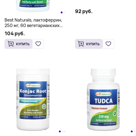
92 руб.
Best Naturals, лактоферрин,
250 мг, 60 вегетарианских
капсул
104 руб.
КУПИТЬ
КУПИТЬ