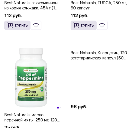
Best Naturals, глюкоманнан
Best Naturals, TUDCA, 250 мг,
из корня конжака, 454 г (1
60 капсул
фунт)
112 руб.
112 руб.
КУПИТЬ
КУПИТЬ
Best Naturals, Кверцетин, 120
вегетарианских капсул (500
мг на капсулу)
96 руб.
Best Naturals, масло
перечной мяты, 250 мг, 120
капсул
25 руб.