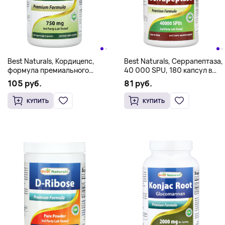
Best Naturals, Кордицепс,
Best Naturals, Серрапептаза,
формула премиального
40 000 SPU, 180 капсул в
качества, 750 мг, 120
секунду
105 руб.
81 руб.
вегетарианских капсул
КУПИТЬ
КУПИТЬ