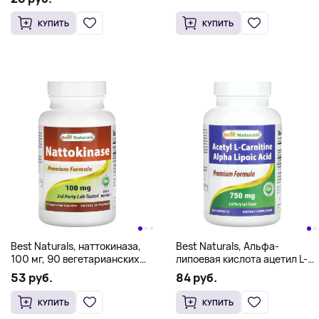
КУПИТЬ
КУПИТЬ
Best Naturals, наттокиназа,
Best Naturals, Альфа-
100 мг, 90 вегетарианских
липоевая кислота ацетил L-
капсул
карнитина, 750 мг, 120
53 руб.
84 руб.
капсул
КУПИТЬ
КУПИТЬ