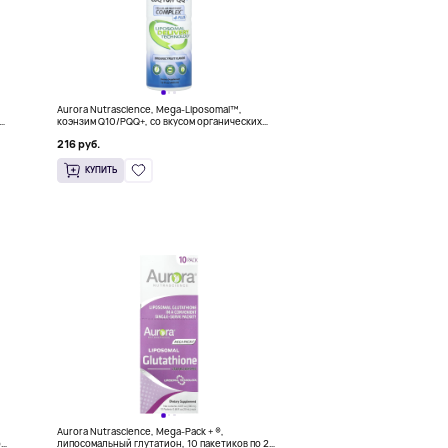
Aurora Nutrascience, Mega-Liposomal™,
коэнзим Q10/PQQ+, со вкусом органических
фруктов, 480 мл (16 жидк. унций)
216 руб.
КУПИТЬ
Aurora Nutrascience, Mega-Pack + ®,
о
липосомальный глутатион, 10 пакетиков по 20