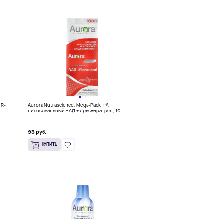
 R-
Aurora Nutrascience, Mega-Pack + ®,
липосомальный НАД + / ресвератрол, 10
пакетиков по 20 мл (0,68 жидк. Унции)
93 руб.
КУПИТЬ