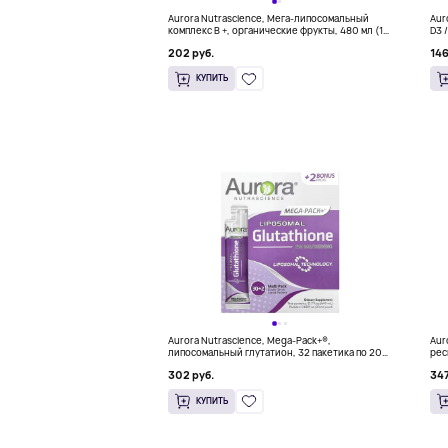
Aurora Nutrascience, Мега-липосомальный
Aur
комплекс B +, органические фрукты, 480 мл (16
D3 
жидких унций)
Унц
202 руб.
146
КУПИТЬ
Aurora Nutrascience, Mega-Pack+®,
Aur
липосомальный глутатион, 32 пакетика по 20
рес
мл (0,68 жидк. унции)
жид
302 руб.
347
КУПИТЬ