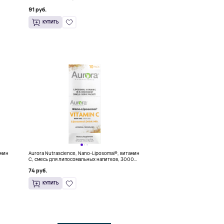
мл (0,68 жидк. Унции)
91 руб.
КУПИТЬ
амин
Aurora Nutrascience, Nano-Liposomal®, витамин
C, смесь для липосомальных напитков, 3000
мг, 10 пакетиков по 9 г (0,32 унции)
74 руб.
КУПИТЬ