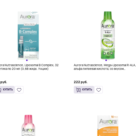
ora Nutrascience, Liposomal B Complex, 32
Aurora Nutrascience, Mega-Liposomal R-ALA,
етика по 20 мл (0,68 жидк. Унции)
альфа липоевая кислота, со вкусом
органических фруктов, 480 мл
(16 жидк. унций)
 руб.
222 руб.
КУПИТЬ
КУПИТЬ