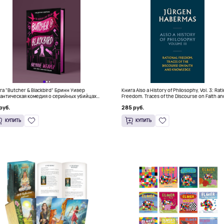
га "Butcher & Blackbird" Бринн Уивер
Книга Also a History of Philosophy, Vol. 3: Rat
антическая комедия о серийных убийцах
Freedom. Traces of the Discourse on Faith an
+)
Knowledge (Твердый переплет)
руб.
285 руб.
КУПИТЬ
КУПИТЬ