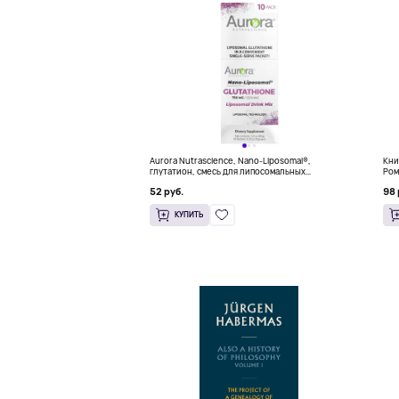
Aurora Nutrascience, Nano-Liposomal®,
Кни
глутатион, смесь для липосомальных
Ром
напитков, 10 пакетиков по 9 г (0,32 унции)
(18
52 руб.
98 
КУПИТЬ