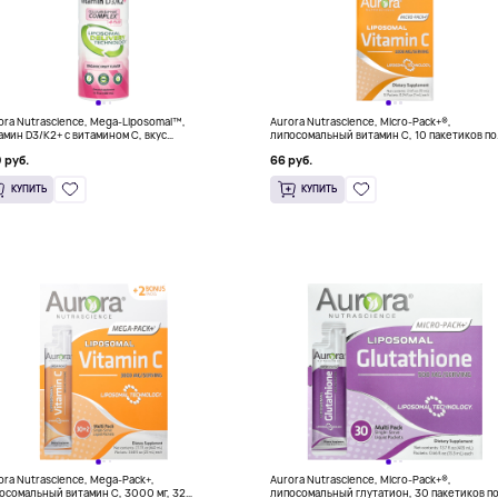
ora Nutrascience, Mega-Liposomal™,
Aurora Nutrascience, Micro-Pack+®,
амин D3/K2+ с витамином C, вкус
липосомальный витамин C, 10 пакетиков по
анических фруктов, 480 мл
7 мл (0,24 жидк. унции)
 руб.
66 руб.
 жидк. унций)
КУПИТЬ
КУПИТЬ
ora Nutrascience, Mega-Pack+,
Aurora Nutrascience, Micro-Pack+®,
осомальный витамин C, 3000 мг, 32
липосомальный глутатион, 30 пакетиков п