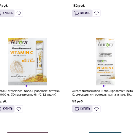
етика по 20 мл (0,68 жидк. унции)
13,5 мл (0,46 жидк. унции)
 руб.
152 руб.
КУПИТЬ
КУПИТЬ
ora Nutrascience, Nano-Liposomal®, витамин
Aurora Nutrascience, Nano-Liposomal®, вит
3000 мг, 30 пакетиков по 9 г (0,32 унции)
C, смесь для липосомальных напитков, 10
пакетиков по 9 г (0,32 унции)
 руб.
53 руб.
КУПИТЬ
КУПИТЬ