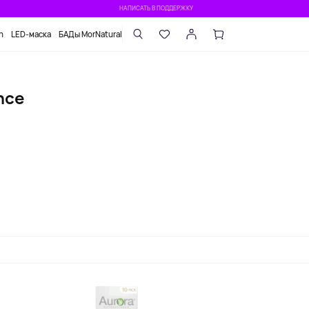
НАПИСАТЬ В ПОДДЕРЖКУ
n
LED-маска
БАДы MorNatural
nce