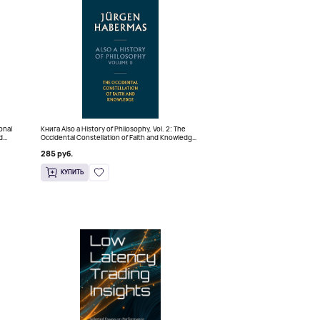
ional
Книга Also a History of Philosophy, Vol. 2: The
d
Occidental Constellation of Faith and Knowledge
(Твердый переплет)
285 руб.
КУПИТЬ