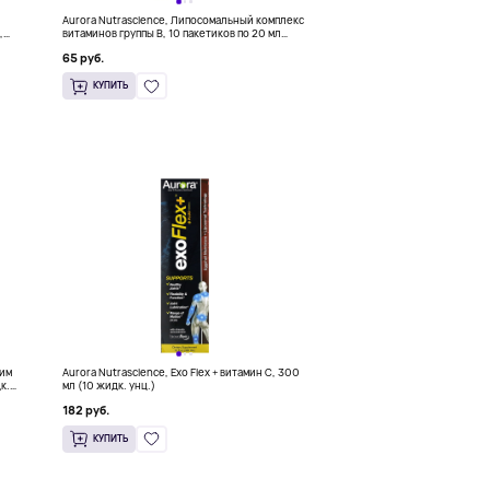
Aurora Nutrascience, Липосомальный комплекс
,
витаминов группы B, 10 пакетиков по 20 мл
(0,68 жидк. Унции)
65 руб.
КУПИТЬ
зим
Aurora Nutrascience, Exo Flex + витамин C, 300
к.
мл (10 жидк. унц.)
182 руб.
КУПИТЬ