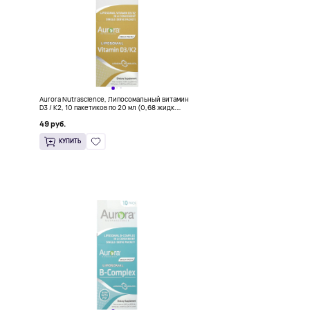
Aurora Nutrascience, Липосомальный витамин
D3 / K2, 10 пакетиков по 20 мл (0,68 жидк.
иков
Унции)
49 руб.
КУПИТЬ