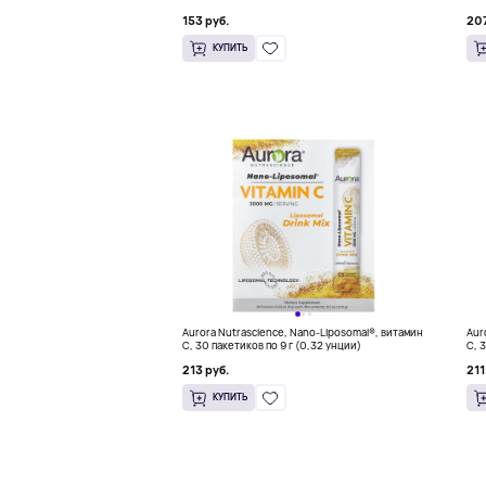
мл (0,24 жидк. унции)
пак
153 руб.
207
КУПИТЬ
Aurora Nutrascience, Nano-Liposomal®, витамин
Aur
C, 30 пакетиков по 9 г (0,32 унции)
C, 
213 руб.
211
КУПИТЬ