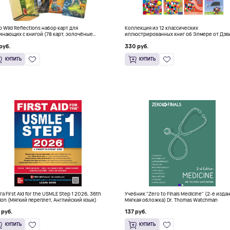
о Wild Reflections набор карт для
Коллекция из 12 классических
инающих с книгой (78 карт, золочёные
иллюстрированных книг об Элмере от Дэв
я)
Макки
руб.
330 руб.
КУПИТЬ
КУПИТЬ
га First Aid for the USMLE Step 1 2026, 36th
Учебник "Zero to Finals Medicine" (2-е изда
tion (Мягкий переплет, Английский язык)
Мягкая обложка) Dr. Thomas Watchman
 руб.
137 руб.
КУПИТЬ
КУПИТЬ