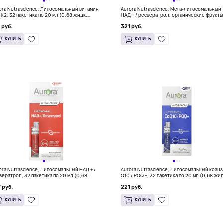
ora Nutrascience, Липосомальный витамин
Aurora Nutrascience, Мега-липосомальный
/ K2, 32 пакетика по 20 мл (0,68 жидк.
НАД + / ресвератрол, органические фрукты
ии)
480 мл (16 жидк. унц.)
 руб.
321 руб.
КУПИТЬ
КУПИТЬ
ora Nutrascience, Липосомальный НАД + /
Aurora Nutrascience, Липосомальный коэн
вератрол, 32 пакетика по 20 мл (0,68
Q10 / PQQ +, 32 пакетика по 20 мл (0,68 жид
к. Унции)
Унции)
 руб.
221 руб.
КУПИТЬ
КУПИТЬ