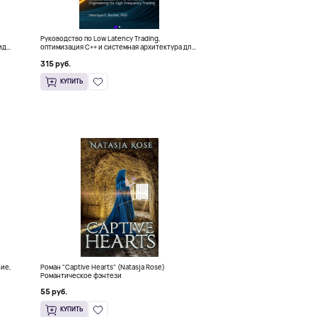
Руководство по Low Latency Trading,
ида
оптимизация C++ и системная архитектура для
HFT
315 руб.
КУПИТЬ
ние,
Роман "Captive Hearts" (Natasja Rose)
Романтическое фэнтези
55 руб.
КУПИТЬ