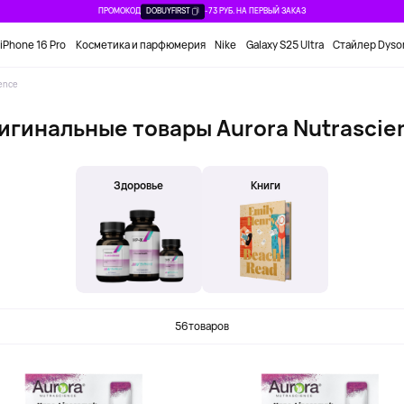
ПРОМОКОД
DOBUYFIRST
-73 РУБ. НА ПЕРВЫЙ ЗАКАЗ
iPhone 16 Pro
Косметика и парфюмерия
Nike
Galaxy S25 Ultra
Стайлер Dyso
ence
игинальные товары Aurora Nutrascie
Здоровье
Книги
56
товаров