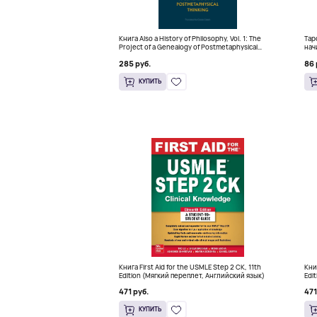
Книга Also a History of Philosophy, Vol. 1: The
Тар
Project of a Genealogy of Postmetaphysical
нач
Thinking (Твердый переплет)
кра
285 руб.
86 
КУПИТЬ
Книга First Aid for the USMLE Step 2 CK, 11th
Кни
Edition (Мягкий переплет, Английский язык)
Edi
471 руб.
471
КУПИТЬ