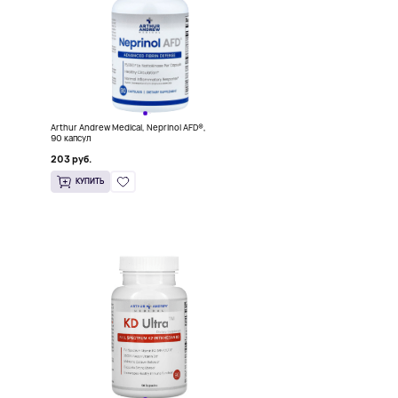
Arthur Andrew Medical, Neprinol AFD®,
90 капсул
ул
203 руб.
КУПИТЬ