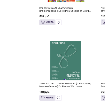
Коллекция из 12 классических
Рук
иллюстрированных книг об Элмере от Дэвида
опт
Макки
HFT
332 руб.
318
КУПИТЬ
Учебник "Zero to Finals Medicine" (2-е издание,
Ром
Мягкая обложка) Dr. Thomas Watchman
Ром
138 руб.
56 
КУПИТЬ