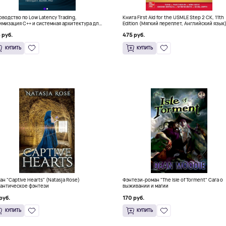
оводство по Low Latency Trading,
Книга First Aid for the USMLE Step 2 CK, 11th
имизация C++ и системная архитектура для
Edition (Мягкий переплет, Английский язык
 руб.
475 руб.
КУПИТЬ
КУПИТЬ
ан "Captive Hearts" (Natasja Rose)
Фэнтези-роман "The Isle of Torment" Сага о
антическое фэнтези
выживании и магии
руб.
170 руб.
КУПИТЬ
КУПИТЬ