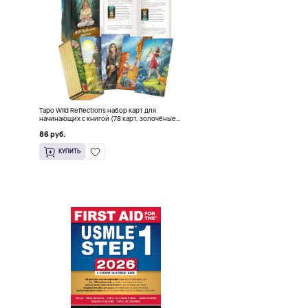
Таро Wild Reflections набор карт для
начинающих с книгой (78 карт, золочёные
края)
86 руб.
КУПИТЬ