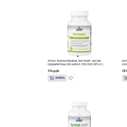
Arthur Andrew Medical, Serretia®, чистая
Art
серрапептаза, 60 капсул (125 000 SPU в 1
улу
капсуле)
кап
174 руб.
131
КУПИТЬ