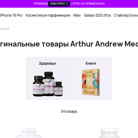
ПРОМОКОД
DOBUYFIRST
-73 РУБ. НА ПЕРВЫЙ ЗАКАЗ
iPhone 16 Pro
Косметика и парфюмерия
Nike
Galaxy S25 Ultra
Стайлер Dyso
edical
гинальные товары Arthur Andrew Med
Здоровье
Книги
54
товара