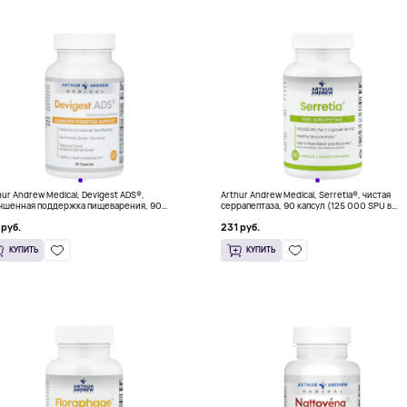
hur Andrew Medical, Devigest ADS®,
Arthur Andrew Medical, Serretia®, чистая
чшенная поддержка пищеварения, 90
серрапептаза, 90 капсул (125 000 SPU в
сул
1 капсуле)
 руб.
231 руб.
КУПИТЬ
КУПИТЬ