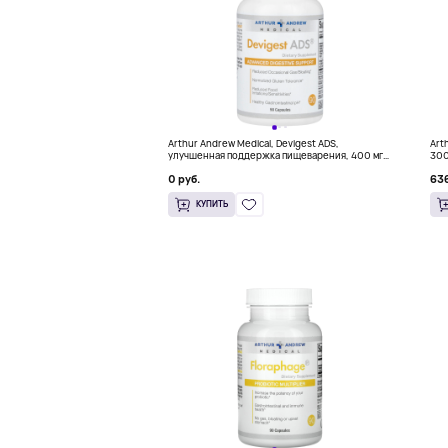
Arthur Andrew Medical, Devigest ADS,
Art
улучшенная поддержка пищеварения, 400 мг,
300
90 капсул
0 руб.
636
КУПИТЬ