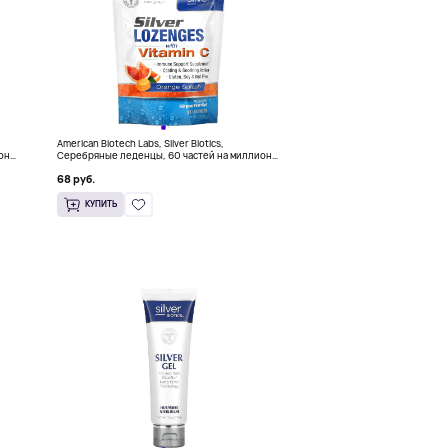
American Biotech Labs, Silver Biotics,
он
Серебряные леденцы, 60 частей на миллион
ец
SilverSol, апельсиновый всплеск, 21 леденец
68 руб.
КУПИТЬ