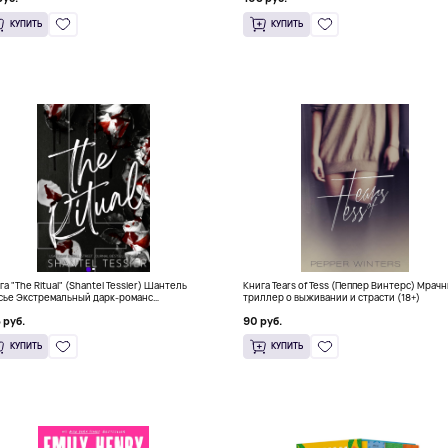
КУПИТЬ
КУПИТЬ
га "The Ritual" (Shantel Tessier) Шантель
Книга Tears of Tess (Пеппер Винтерс) Мрач
сье Экстремальный дарк-романс
триллер о выживании и страсти (18+)
тселлер (18+)
 руб.
90 руб.
КУПИТЬ
КУПИТЬ