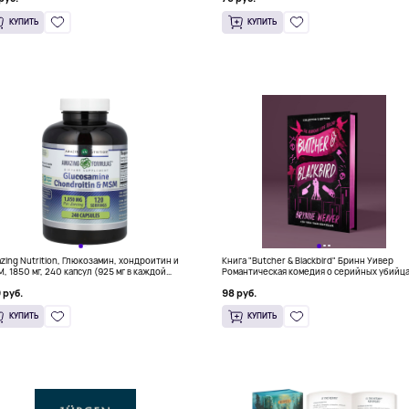
КУПИТЬ
КУПИТЬ
zing Nutrition, Глюкозамин, хондроитин и
Книга "Butcher & Blackbird" Бринн Уивер
, 1850 мг, 240 капсул (925 мг в каждой
Романтическая комедия о серийных убийц
суле)
(18+)
 руб.
98 руб.
КУПИТЬ
КУПИТЬ