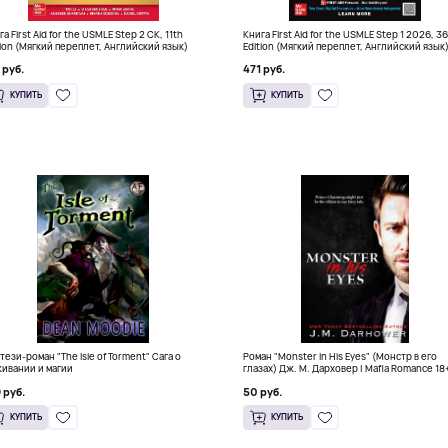
а First Aid for the USMLE Step 2 CK, 11th
Книга First Aid for the USMLE Step 1 2026, 3
tion (Мягкий переплет, Английский язык)
Edition (Мягкий переплет, Английский язык
 руб.
471 руб.
КУПИТЬ
КУПИТЬ
тези-роман "The Isle of Torment" Сага о
Роман "Monster in His Eyes" (Монстр в его
ивании и магии
глазах) Дж. М. Дарховер | Mafia Romance 18
 руб.
50 руб.
КУПИТЬ
КУПИТЬ