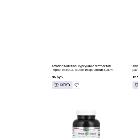
Amazing Nutrition, куркумин с экстрактом
Ama
черного перца, 180 вегетарианских капсул
рас
85 руб.
127
КУПИТЬ