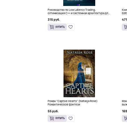
Руководство по Low Latency Trading,
Книг
оптимизация C++ и системная архитектура для
Edi
HFT
315 руб.
471
КУПИТЬ
Роман "Captive Hearts" (Natasja Rose)
Фэн
Романтическое фэнтези
выж
55 руб.
169
КУПИТЬ