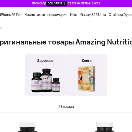
ПРОМОКОД
DOBUYFIRST
-73 РУБ. НА ПЕРВЫЙ ЗАКАЗ
iPhone 16 Pro
Косметика и парфюмерия
Nike
Galaxy S25 Ultra
Стайлер Dyso
on
ригинальные товары Amazing Nutriti
Здоровье
Книги
53
товара