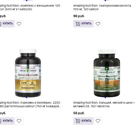
zing Nutrition, комплекс с женьшенем, 120
Amazing Nutrition, гиалуроновая кислота,
сул (500 мг в 1 капсуле)
100 мг, 120 капсул
руб.
96 руб.
КУПИТЬ
КУПИТЬ
zing Nutrition, Куркумин и биоперин, 2250
Amazing Nutrition, Кальций, магний и цинк +
 180 растительных капсул (750 мг в каждой
витамин D3, 150 таблеток
суле)
руб.
56 руб.
КУПИТЬ
КУПИТЬ