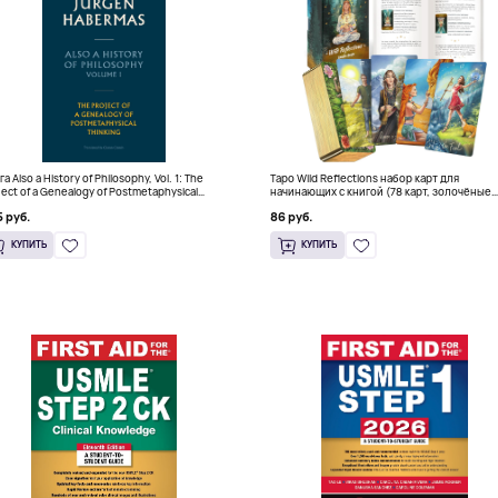
а Also a History of Philosophy, Vol. 1: The
Таро Wild Reflections набор карт для
ject of a Genealogy of Postmetaphysical
начинающих с книгой (78 карт, золочёные
nking (Твердый переплет)
края)
 руб.
86 руб.
КУПИТЬ
КУПИТЬ