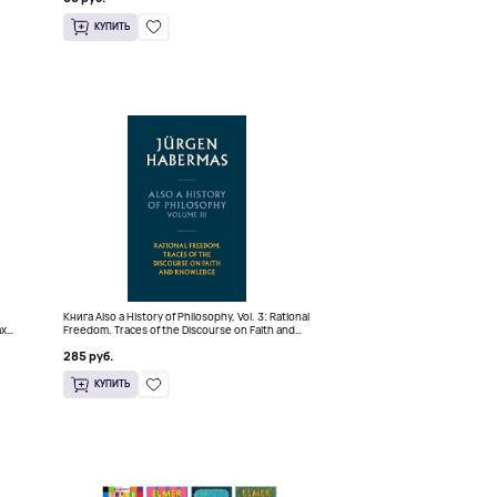
КУПИТЬ
Книга Also a History of Philosophy, Vol. 3: Rational
ах
Freedom. Traces of the Discourse on Faith and
Knowledge (Твердый переплет)
285 руб.
КУПИТЬ