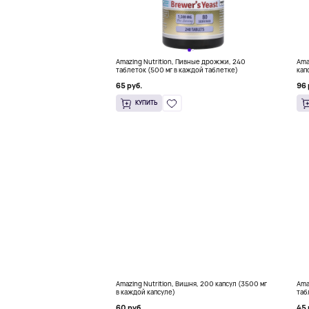
Amazing Nutrition, Пивные дрожжи, 240
Ama
таблеток (500 мг в каждой таблетке)
кап
65 руб.
96 
КУПИТЬ
Amazing Nutrition, Вишня, 200 капсул (3500 мг
Ama
в каждой капсуле)
таб
60 руб.
45 