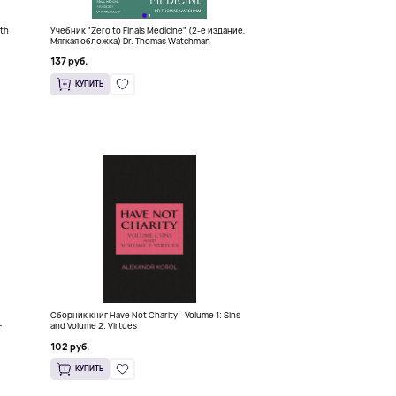
6th
Учебник "Zero to Finals Medicine" (2-е издание,
)
Мягкая обложка) Dr. Thomas Watchman
137 руб.
КУПИТЬ
Сборник книг Have Not Charity - Volume 1: Sins
+
and Volume 2: Virtues
102 руб.
КУПИТЬ