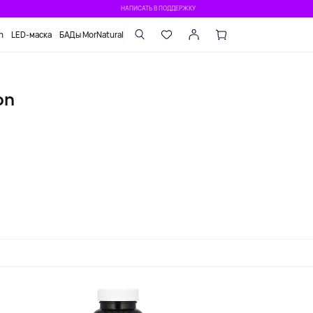
НАПИСАТЬ В ПОДДЕРЖКУ
n
LED-маска
БАДы MorNatural
on