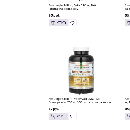
Amazing Nutrition, Габа, 750 мг, 100
Ama
вегетарианских капсул
кап
63 руб.
50 
КУПИТЬ
Amazing Nutrition, Куркума и имбирь с
Ama
биоперином, 750 мг, 180 растительных капсул
мг,
кап
87 руб.
84 
КУПИТЬ