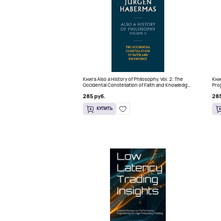
Книга Also a History of Philosophy, Vol. 2: The
Книг
Occidental Constellation of Faith and Knowledge
Pro
(Твердый переплет)
Thi
285 руб.
285
КУПИТЬ