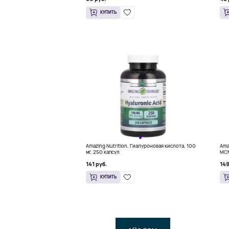
КУПИТЬ
Amazing Nutrition, Гиалуроновая кислота, 100
Ama
мг, 250 капсул
МСМ
кап
141 руб.
149
КУПИТЬ