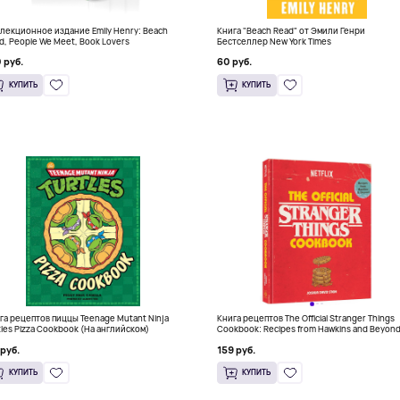
лекционное издание Emily Henry: Beach
Книга "Beach Read" от Эмили Генри
d, People We Meet, Book Lovers
Бестселлер New York Times
 руб.
60 руб.
КУПИТЬ
КУПИТЬ
га рецептов пиццы Teenage Mutant Ninja
Книга рецептов The Official Stranger Things
tles Pizza Cookbook (На английском)
Cookbook: Recipes from Hawkins and Beyon
(На английском)
 руб.
159 руб.
КУПИТЬ
КУПИТЬ