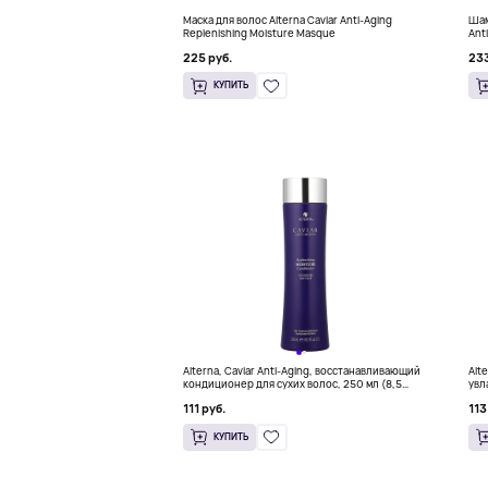
Маска для волос Alterna Caviar Anti-Aging
Шам
Replenishing Moisture Masque
Ant
225 руб.
233
КУПИТЬ
Alterna, Caviar Anti-Aging, восстанавливающий
Alt
кондиционер для сухих волос, 250 мл (8,5
увл
жидк. унции)
унц
111 руб.
113
КУПИТЬ