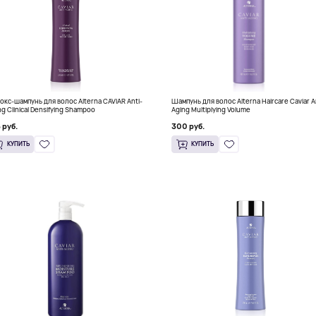
окс-шампунь для волос Alterna CAVIAR Anti-
Шампунь для волос Alterna Haircare Caviar A
ng Clinical Densifying Shampoo
Aging Multiplying Volume
 руб.
300 руб.
КУПИТЬ
КУПИТЬ