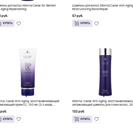
пунь для волос Alterna Caviar for Women
Шампунь для волос Alterna Caviar Anti-Agin
i Aging Replenishing
Restructuring Bond Repair
 руб.
57 руб.
КУПИТЬ
КУПИТЬ
erna, Caviar Anti-Aging, восстанавливающий
Alterna, Caviar Anti-Aging, восстанавливаю
ажняющий крем CC, 100 мл (3,4 жидк.
увлажняющий шампунь для сухих волос, 2
ии)
мл (8,5 жидк. унции)
 руб.
132 руб.
КУПИТЬ
КУПИТЬ