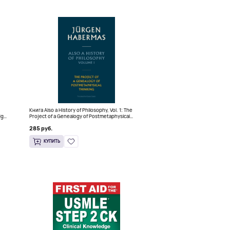
Книга Also a History of Philosophy, Vol. 1: The
dge
Project of a Genealogy of Postmetaphysical
Thinking (Твердый переплет)
285 руб.
КУПИТЬ