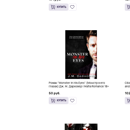
КУПИТЬ
Роман "Monster in His Eyes" (Монстр в его
Сбо
глазах) Дж. М. Дарховер | Mafia Romance 18+
and
50 руб.
102
КУПИТЬ