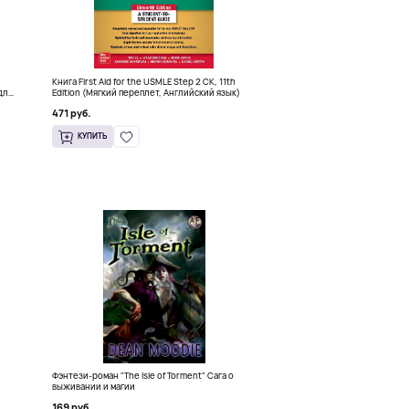
Книга First Aid for the USMLE Step 2 CK, 11th
для
Edition (Мягкий переплет, Английский язык)
471 руб.
КУПИТЬ
Фэнтези-роман "The Isle of Torment" Сага о
выживании и магии
169 руб.