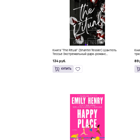
Книга "The Ritual" (Shantel Tessier) Шантель
Кни
Тессье Экстремальный дарк-романс
три
бестселлер (18+)
134 руб.
89 
КУПИТЬ