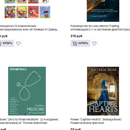
лекция из 12 классических
Руководство по Low Latency Trading,
юстрированных книг об Элмере от Дэвида
оптимизация C++ и системная архитектура 
ки
HFT
 руб.
315 руб.
КУПИТЬ
КУПИТЬ
бник "Zero to Finals Medicine" (2-е издание,
Роман "Captive Hearts" (Natasja Rose)
кая обложка) Dr. Thomas Watchman
Романтическое фэнтези
 руб.
55 руб.