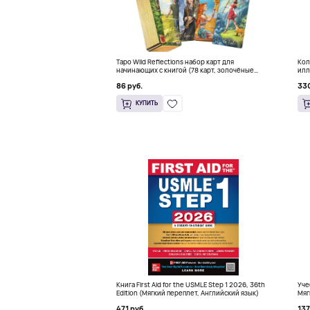
Таро Wild Reflections набор карт для
Кол
начинающих с книгой (78 карт, золочёные
илл
края)
Мак
86 руб.
330
КУПИТЬ
Книга First Aid for the USMLE Step 1 2026, 36th
Уче
Edition (Мягкий переплет, Английский язык)
Мяг
471 руб.
137