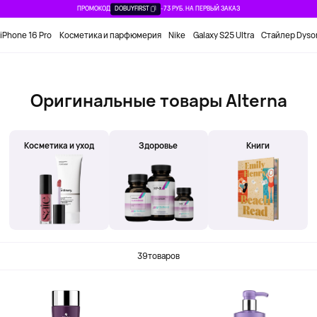
ПРОМОКОД
DOBUYFIRST
-73 РУБ. НА ПЕРВЫЙ ЗАКАЗ
iPhone 16 Pro
Косметика и парфюмерия
Nike
Galaxy S25 Ultra
Стайлер Dyso
Оригинальные товары Alterna
Косметика и уход
Здоровье
Книги
39
товаров