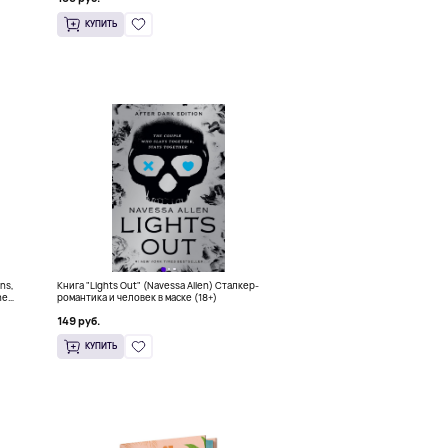
КУПИТЬ
ons,
Книга "Lights Out" (Navessa Allen) Сталкер-
he
романтика и человек в маске (18+)
149 руб.
КУПИТЬ