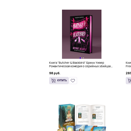
Книга "Butcher & Blackbird" Бринн Уивер
Книг
Романтическая комедия о серийных убийцах
Fre
(18+)
Kno
98 руб.
285
КУПИТЬ