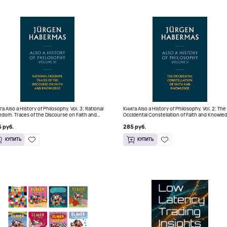
а Also a History of Philosophy, Vol. 3: Rational
Книга Also a History of Philosophy, Vol. 2: The
edom. Traces of the Discourse on Faith and
Occidental Constellation of Faith and Knowle
wledge (Твердый переплет)
(Твердый переплет)
 руб.
285 руб.
КУПИТЬ
КУПИТЬ