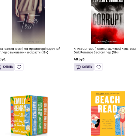
га Tears of Tess (Пеппер Винтерс) Мрачный
Книга Corrupt (Пенелопа Дуглас) Культовы
ллер о выживании и страсти (18+)
Dark Romance бестселлер (18+)
руб.
48 руб.
КУПИТЬ
КУПИТЬ