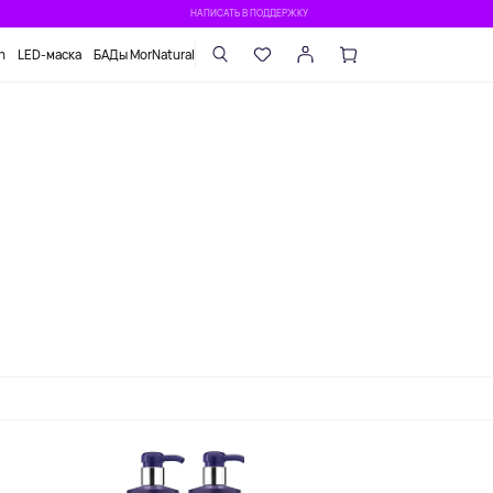
НАПИСАТЬ В ПОДДЕРЖКУ
n
LED-маска
БАДы MorNatural