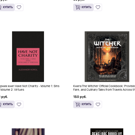
КУПИТЬ
КУПИТЬ
рник книг Have Not Charity - Volume 1: Sins
Книга The Witcher Official Cookbook: Provisi
 Volume 2: Virtues
Fare, and Culinary Tales from Travels Across t
Continent
 руб.
150 руб.
КУПИТЬ
КУПИТЬ