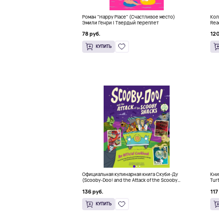
Роман "Happy Place" (Счастливое место)
Кол
Эмили Генри | Твердый переплет
Rea
78 руб.
120
КУПИТЬ
Официальная кулинарная книга Скуби-Ду
Кни
(Scooby-Doo! and the Attack of the Scooby
Tur
Snacks), Твердый переплет
136 руб.
117
КУПИТЬ