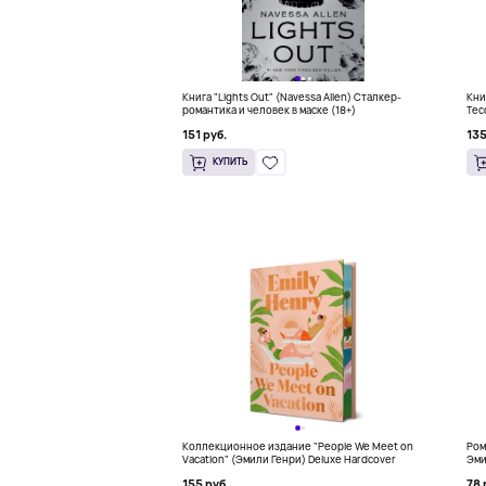
Книга "Lights Out" (Navessa Allen) Сталкер-
Кни
романтика и человек в маске (18+)
Тес
бес
151 руб.
135
КУПИТЬ
Коллекционное издание "People We Meet on
Ром
Vacation" (Эмили Генри) Deluxe Hardcover
Эми
155 руб.
78 