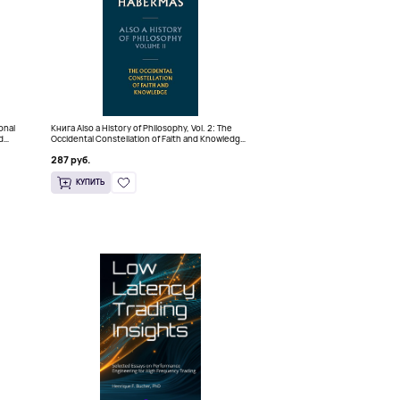
ional
Книга Also a History of Philosophy, Vol. 2: The
d
Occidental Constellation of Faith and Knowledge
(Твердый переплет)
287 руб.
КУПИТЬ