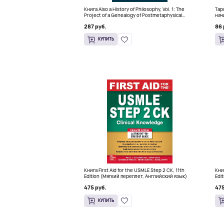
Книга Also a History of Philosophy, Vol. 1: The
Тар
Project of a Genealogy of Postmetaphysical
нач
Thinking (Твердый переплет)
кра
287 руб.
86 
КУПИТЬ
Книга First Aid for the USMLE Step 2 CK, 11th
Кни
Edition (Мягкий переплет, Английский язык)
Edi
475 руб.
475
КУПИТЬ