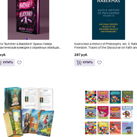
га "Butcher & Blackbird" Бринн Уивер
Книга Also a History of Philosophy, Vol. 3: Rat
антическая комедия о серийных убийцах
Freedom. Traces of the Discourse on Faith an
+)
Knowledge (Твердый переплет)
руб.
287 руб.
КУПИТЬ
КУПИТЬ