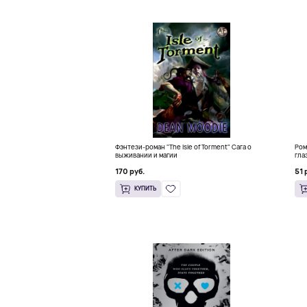
Фэнтези-роман "The Isle of Torment" Сага о
Ром
выживании и магии
гла
170 руб.
51 
КУПИТЬ