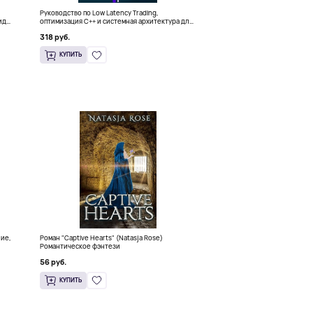
Руководство по Low Latency Trading,
ида
оптимизация C++ и системная архитектура для
HFT
318 руб.
КУПИТЬ
ние,
Роман "Captive Hearts" (Natasja Rose)
Романтическое фэнтези
56 руб.
КУПИТЬ