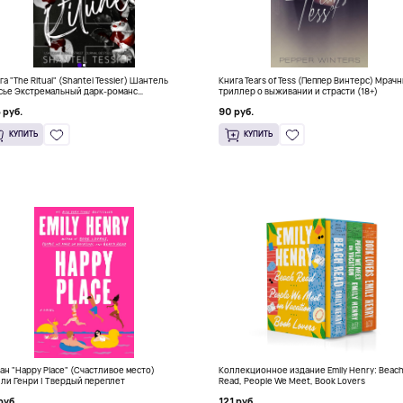
га "The Ritual" (Shantel Tessier) Шантель
Книга Tears of Tess (Пеппер Винтерс) Мрач
сье Экстремальный дарк-романс
триллер о выживании и страсти (18+)
тселлер (18+)
 руб.
90 руб.
КУПИТЬ
КУПИТЬ
ан "Happy Place" (Счастливое место)
Коллекционное издание Emily Henry: Beac
ли Генри | Твердый переплет
Read, People We Meet, Book Lovers
руб.
121 руб.