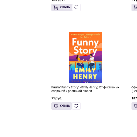
КУПИТЬ
Книга "Funny Story" (Emily Henry) От фиктивных
Офи
свиданий к реальной любви
(Sc
Sna
71 руб.
137
КУПИТЬ