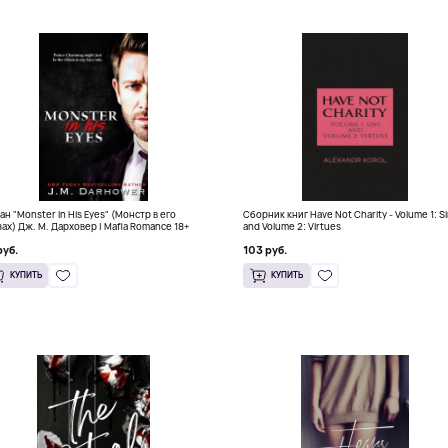
ан "Monster in His Eyes" (Монстр в его
Сборник книг Have Not Charity - Volume 1: S
зах) Дж. М. Дарховер | Mafia Romance 18+
and Volume 2: Virtues
руб.
103 руб.
КУПИТЬ
КУПИТЬ