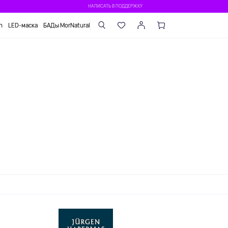
НАПИСАТЬ В ПОДДЕРЖКУ
n
LED-маска
БАДы MorNatural