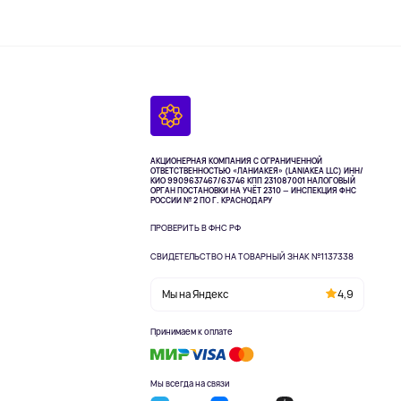
АКЦИОНЕРНАЯ КОМПАНИЯ С ОГРАНИЧЕННОЙ
ОТВЕТСТВЕННОСТЬЮ «ЛАНИАКЕЯ» (LANIAKEA LLC)
ИНН/
КИО 9909637467/63746 КПП 231087001
НАЛОГОВЫЙ
ОРГАН ПОСТАНОВКИ НА УЧЁТ 2310 — ИНСПЕКЦИЯ ФНС
РОССИИ № 2 ПО Г. КРАСНОДАРУ
ПРОВЕРИТЬ В ФНС РФ
СВИДЕТЕЛЬСТВО НА ТОВАРНЫЙ ЗНАК №1137338
Мы на Яндекс
4,9
Принимаем к оплате
Мы всегда на связи