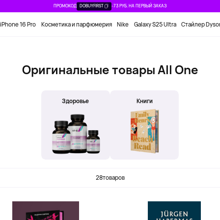
ПРОМОКОД
DOBUYFIRST
-73 РУБ. НА ПЕРВЫЙ ЗАКАЗ
iPhone 16 Pro
Косметика и парфюмерия
Nike
Galaxy S25 Ultra
Стайлер Dyso
Оригинальные товары All One
Здоровье
Книги
28
товаров