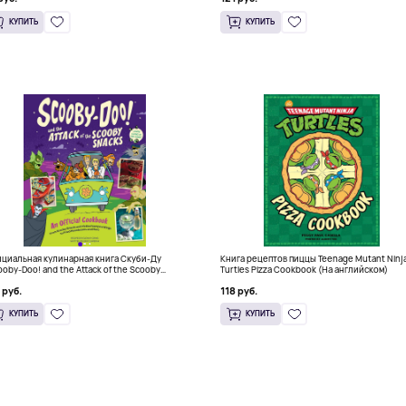
КУПИТЬ
КУПИТЬ
циальная кулинарная книга Скуби-Ду
Книга рецептов пиццы Teenage Mutant Ninj
ooby-Doo! and the Attack of the Scooby
Turtles Pizza Cookbook (На английском)
cks), Твердый переплет
 руб.
118 руб.
КУПИТЬ
КУПИТЬ