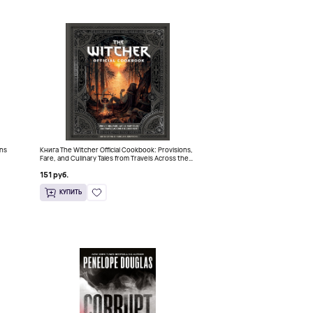
ins
Книга The Witcher Official Cookbook: Provisions,
Fare, and Culinary Tales from Travels Across the
Continent
151 руб.
КУПИТЬ