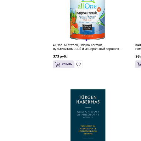
All One, Nutritech, Original Formula,
Кни
мультивитаминный и минеральный порошок,
Ром
без добавок, 1000 г (2,2 фунта)
(18
373 руб.
98 
КУПИТЬ