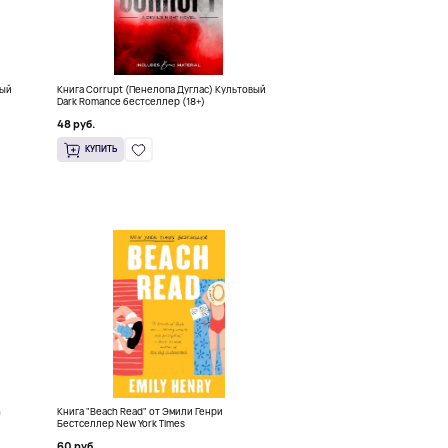
ный
Книга Corrupt (Пенелопа Дуглас) Культовый
Dark Romance бестселлер (18+)
48 руб.
КУПИТЬ
h
Книга "Beach Read" от Эмили Генри
Бестселлер New York Times
60 руб.