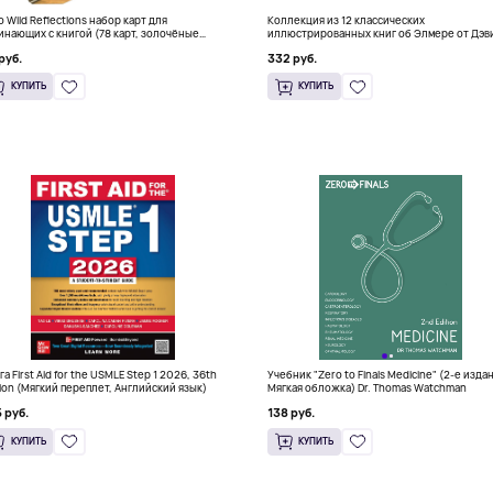
о Wild Reflections набор карт для
Коллекция из 12 классических
инающих с книгой (78 карт, золочёные
иллюстрированных книг об Элмере от Дэв
я)
Макки
руб.
332 руб.
КУПИТЬ
КУПИТЬ
га First Aid for the USMLE Step 1 2026, 36th
Учебник "Zero to Finals Medicine" (2-е изда
tion (Мягкий переплет, Английский язык)
Мягкая обложка) Dr. Thomas Watchman
 руб.
138 руб.
КУПИТЬ
КУПИТЬ