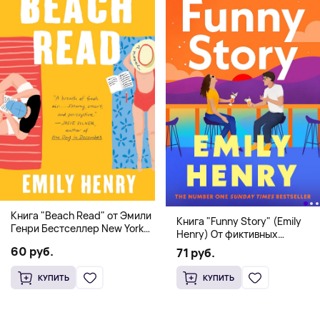
Книга "Beach Read" от Эмили
Книга "Funny Story" (Emily
Генри Бестселлер New York
Henry) От фиктивных
Times
свиданий к реальной любви
60 руб.
71 руб.
КУПИТЬ
КУПИТЬ