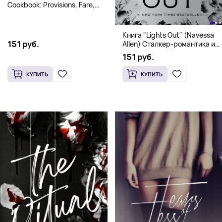
Cookbook: Provisions, Fare,
and Culinary Tales from Travels
Across the Continent
Книга "Lights Out" (Navessa
151 руб.
Allen) Сталкер-романтика и
человек в маске (18+)
151 руб.
КУПИТЬ
КУПИТЬ