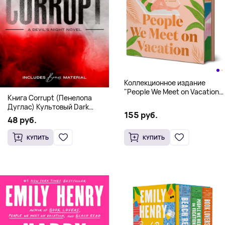
Коллекционное издание
"People We Meet on Vacation"
Книга Corrupt (Пенелопа
(Эмили Генри) Deluxe
Дуглас) Культовый Dark
Hardcover
155 руб.
Romance бестселлер (18+)
48 руб.
КУПИТЬ
КУПИТЬ