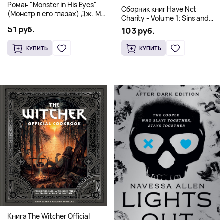
Роман "Monster in His Eyes"
Сборник книг Have Not
(Монстр в его глазах) Дж. М.
Charity - Volume 1: Sins and
Дарховер | Mafia Romance
Volume 2: Virtues
51 руб.
103 руб.
18+
КУПИТЬ
КУПИТЬ
Книга The Witcher Official