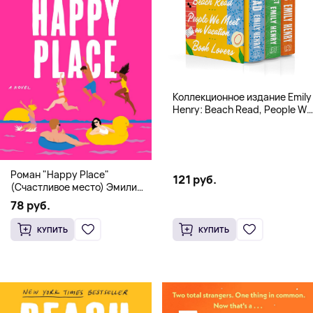
Коллекционное издание Emily
Henry: Beach Read, People We
Meet, Book Lovers
Роман "Happy Place"
121 руб.
(Счастливое место) Эмили
Генри | Твердый переплет
78 руб.
КУПИТЬ
КУПИТЬ