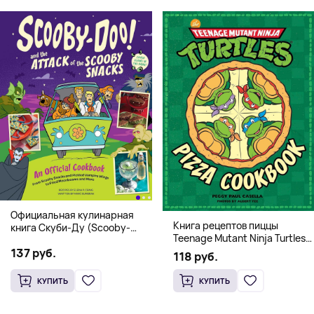
Официальная кулинарная
Книга рецептов пиццы
книга Скуби-Ду (Scooby-
Teenage Mutant Ninja Turtles
Doo! and the Attack of the
Pizza Cookbook (На
137 руб.
Scooby Snacks), Твердый
118 руб.
английском)
переплет
КУПИТЬ
КУПИТЬ