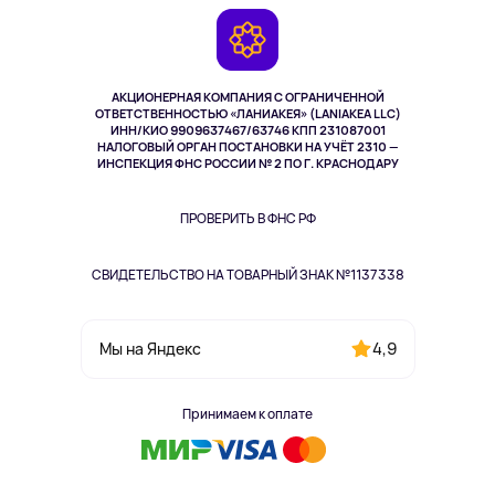
Гарантия
Камеры
Возврат
TV и мультимедиа
Музыка и звук
АКЦИОНЕРНАЯ КОМПАНИЯ С ОГРАНИЧЕННОЙ
Спорт
ОТВЕТСТВЕННОСТЬЮ «ЛАНИАКЕЯ» (LANIAKEA LLC)
ИНН/КИО 9909637467/63746 КПП 231087001
Здоровье
НАЛОГОВЫЙ ОРГАН ПОСТАНОВКИ НА УЧЁТ 2310 —
Здоровье питомцев
ИНСПЕКЦИЯ ФНС РОССИИ № 2 ПО Г. КРАСНОДАРУ
Книги
Одежда и аксессуары
ПРОВЕРИТЬ В ФНС РФ
СВИДЕТЕЛЬСТВО НА ТОВАРНЫЙ ЗНАК №1137338
4,9
Мы на Яндекс
Принимаем к оплате