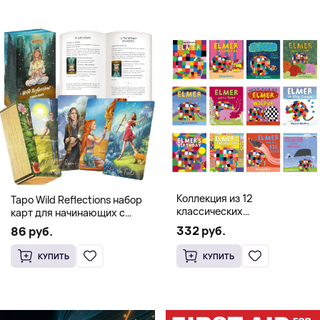
Коллекция из 12
Таро Wild Reflections набор
классических
карт для начинающих с
иллюстрированных книг об
книгой (78 карт, золочёные
332 руб.
86 руб.
Элмере от Дэвида Макки
края)
КУПИТЬ
КУПИТЬ