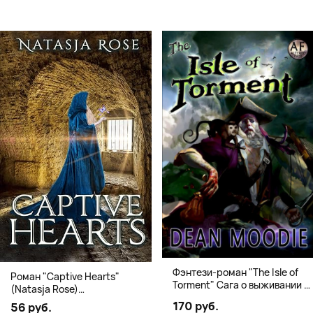
Фэнтези-роман "The Isle of
Роман "Captive Hearts"
Torment" Сага о выживании и
(Natasja Rose)
магии
Романтическое фэнтези
170 руб.
56 руб.