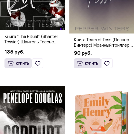
Книга "The Ritual" (Shantel
Книга Tears of Tess (Пеппер
Tessier) Шантель Тессье
Винтерс) Мрачный триллер о
Экстремальный дарк-
выживании и страсти (18+)
135 руб.
романс бестселлер (18+)
90 руб.
КУПИТЬ
КУПИТЬ