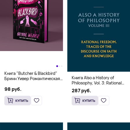
Книга "Butcher & Blackbird"
Книга Also a History of
Бринн Уивер Романтическая
Philosophy, Vol. 3: Rational
комедия о серийных убийцах
Freedom. Traces of the
98 руб.
(18+)
287 руб.
Discourse on Faith and
Knowledge (Твердый
КУПИТЬ
КУПИТЬ
переплет)