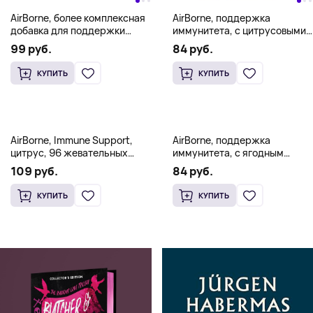
AirBorne, более комплексная
AirBorne, поддержка
добавка для поддержки
иммунитета, с цитрусовыми,
иммунитета, со вкусом
64 жевательные таблетки
99 руб.
84 руб.
пикантного апельсина, 3
упаковки по 10 шипучих
КУПИТЬ
КУПИТЬ
таблеток
AirBorne, Immune Support,
AirBorne, поддержка
цитрус, 96 жевательных
иммунитета, с ягодным
таблеток
вкусом, 64 жевательные
109 руб.
84 руб.
таблетки
КУПИТЬ
КУПИТЬ