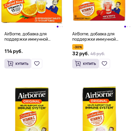
AirBorne, добавка для
AirBorne, добавка для
поддержки иммунной
поддержки иммунной
системы, со вкусом
системы, с ягодным вкусом,
-30%
апельсина, 3 пробирки, по 10
10 шипучих таблеток
114 руб.
32 руб.
46 руб.
шипучих таблеток
КУПИТЬ
КУПИТЬ