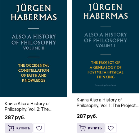
Книга Also a History of
Книга Also a History of
Philosophy, Vol. 1: The Project
Philosophy, Vol. 2: The
of a Genealogy of
Occidental Constellation of
287 руб.
Postmetaphysical Thinking
287 руб.
Faith and Knowledge
(Твердый переплет)
(Твердый переплет)
КУПИТЬ
КУПИТЬ