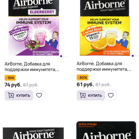
AirBorne, Добавка для
AirBorne, Добавка для
поддержки иммунитета,
поддержки иммунитета,
пикантный апельсин, 2
бузина, 2 тюбика, 10 шипучих
-30%
-15%
тюбика, 10 шипучих таблеток
таблеток в каждой
61 руб.
74 руб.
87 руб.
87 руб.
в каждой
КУПИТЬ
КУПИТЬ