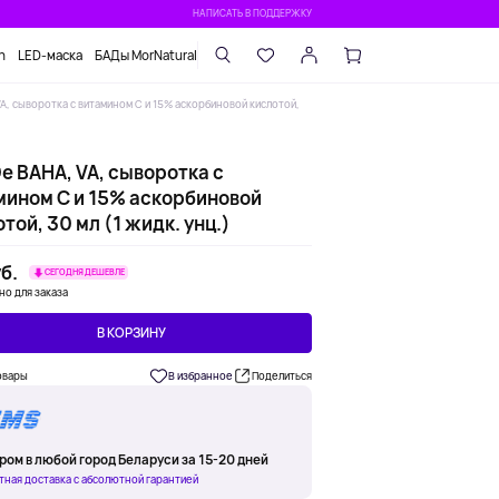
НАПИСАТЬ В ПОДДЕРЖКУ
n
LED-маска
БАДы MorNatural
A, сыворотка с витамином C и 15% аскорбиновой кислотой,
e BAHA, VA, сыворотка с
мином C и 15% аскорбиновой
той, 30 мл (1 жидк. унц.)
б.
СЕГОДНЯ ДЕШЕВЛЕ
но для заказа
В КОРЗИНУ
овары
В избранное
Поделиться
ром в любой город Беларуси за 15-20 дней
тная доставка с абсолютной гарантией