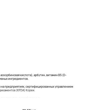
аскорбиновая кислота), арбутин, витамин B5 (D-
тивных ингредиентов.
ы на предприятиях, сертифицированных управлением
дикаментов (KFDA) Кореи.
гредиентов, разработанных ...