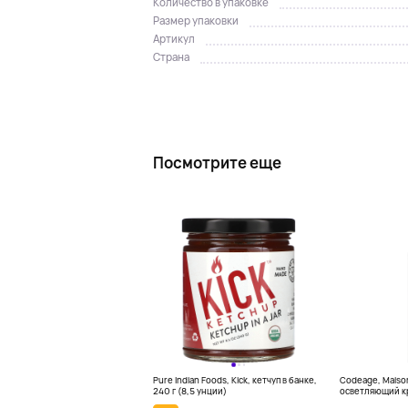
Количество в упаковке
Размер упаковки
Артикул
Страна
Посмотрите еще
Pure Indian Foods, Kick, кетчуп в банке,
Codeage, Maison
240 г (8,5 унции)
осветляющий кре
жидк. унции)