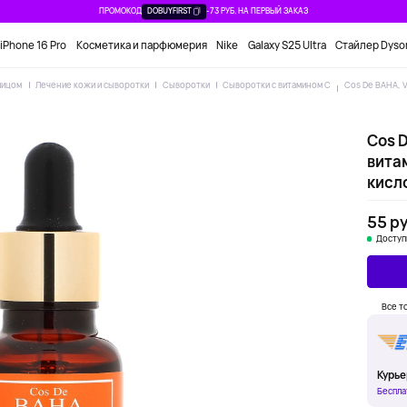
ПРОМОКОД
DOBUYFIRST
-73 РУБ. НА ПЕРВЫЙ ЗАКАЗ
iPhone 16 Pro
Косметика и парфюмерия
Nike
Galaxy S25 Ultra
Стайлер Dyso
лицом
Лечение кожи и сыворотки
Сыворотки
Сыворотки с витамином C
Cos De BAHA, V
Cos D
вита
кисло
55 ру
Доступ
Все т
Курье
Беспла