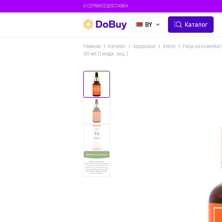
О СЕРВИСЕ
ДОСТАВКА
BY
Каталог
Главная
Каталог
Здоровье
IHerb
Уход за кожей и 
30 мл (1 жидк. унц.)