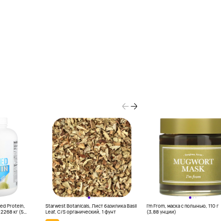
ked Protein,
Starwest Botanicals, Лист базилика Basil
I'm From, маска с полынью, 110 г
2268 кг (5
Leaf, C/S органический, 1 фунт
(3,88 унции)