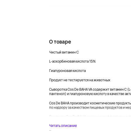
О товаре
Чистый витамин C
L-аскорбиновая кислота 15%
Гиалуроновая кислота
Продукт не тестируется на животных
Сыворотка Cos De BAHA VA содержит витамин C (L-
пантенол) и гиалуроновую кислоту в качестве ак
Cos De BAHA производит косметические продукт
по надзору за качеством пищевых продуктов и ме
Продукты Cos De BAHA созданы из эффективных ин
Читать описание