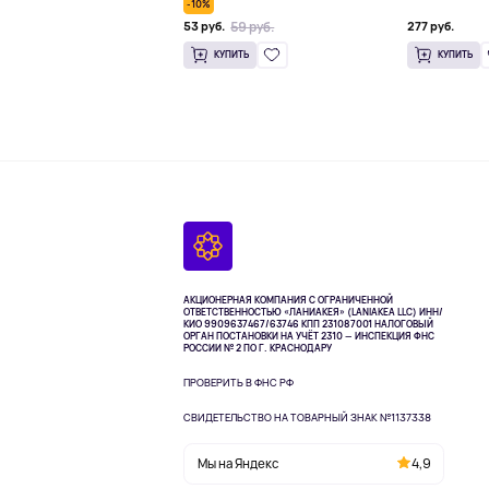
-10%
59 руб.
53 руб.
277 руб.
КУПИТЬ
КУПИТЬ
АКЦИОНЕРНАЯ КОМПАНИЯ С ОГРАНИЧЕННОЙ
ОТВЕТСТВЕННОСТЬЮ «ЛАНИАКЕЯ» (LANIAKEA LLC)
ИНН/
КИО 9909637467/63746 КПП 231087001
НАЛОГОВЫЙ
ОРГАН ПОСТАНОВКИ НА УЧЁТ 2310 — ИНСПЕКЦИЯ ФНС
РОССИИ № 2 ПО Г. КРАСНОДАРУ
ПРОВЕРИТЬ В ФНС РФ
СВИДЕТЕЛЬСТВО НА ТОВАРНЫЙ ЗНАК №1137338
Мы на Яндекс
4,9