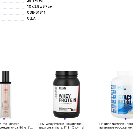
29.574 мл
10 x 3.8 x 3.7 см
CDB-31811
США
 Red Skincare,
BPN, Whey Protein, шоколадно-
EVLution Nutrition, Stac
м для лица, 50 мл (1,7
арахисовая паста, 1118 г (2 фунта)
ванильное мороженое, 
фунтов)