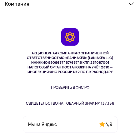
Косметика и уход
Компания
Как заказать
Активный отдых
Оплата
О сервисе
Планшеты
Доставка
Контакты
Игровые консоли
Гарантия
Камеры
Возврат
TV и мультимедиа
Музыка и звук
АКЦИОНЕРНАЯ КОМПАНИЯ С ОГРАНИЧЕННОЙ
Спорт
ОТВЕТСТВЕННОСТЬЮ «ЛАНИАКЕЯ» (LANIAKEA LLC)
ИНН/КИО 9909637467/63746 КПП 231087001
Здоровье
НАЛОГОВЫЙ ОРГАН ПОСТАНОВКИ НА УЧЁТ 2310 —
Здоровье питомцев
ИНСПЕКЦИЯ ФНС РОССИИ № 2 ПО Г. КРАСНОДАРУ
Книги
Одежда и аксессуары
ПРОВЕРИТЬ В ФНС РФ
СВИДЕТЕЛЬСТВО НА ТОВАРНЫЙ ЗНАК №1137338
4,9
Мы на Яндекс