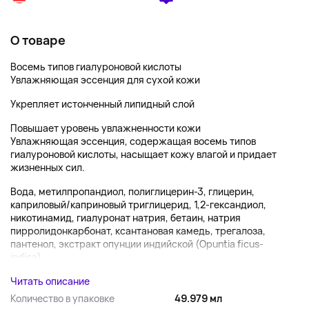
О товаре
Восемь типов гиалуроновой кислоты
Увлажняющая эссенция для сухой кожи
Укрепляет истонченный липидный слой
Повышает уровень увлажненности кожи
Увлажняющая эссенция, содержащая восемь типов
гиалуроновой кислоты, насыщает кожу влагой и придает
жизненных сил.
Вода, метилпропандиол, полиглицерин-3, глицерин,
каприловый/каприновый триглицерид, 1,2-гександиол,
никотинамид, гиалуронат натрия, бетаин, натрия
пирролидонкарбонат, ксантановая камедь, трегалоза,
пантенол, экстракт опунции индийской (Opuntia ficus-
indica),...
Читать описание
Количество в упаковке
49.979 мл