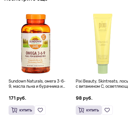
Sundown Naturals, омега 3-6-
Pixi Beauty, Skintreats, лос
9, масла льна и бурачника и
с витамином C, осветляющ
рыбий жир, 200 мягких
увлажняющее средство,
таблеток
50 мл (1,7 жидк. унции)
171 руб.
98 руб.
КУПИТЬ
КУПИТЬ