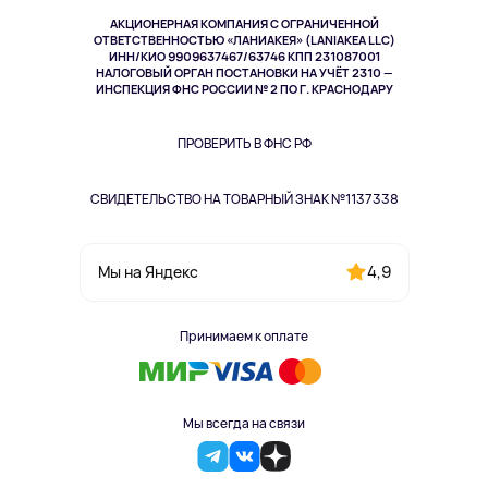
Музыка и звук
АКЦИОНЕРНАЯ КОМПАНИЯ С ОГРАНИЧЕННОЙ
Спорт
ОТВЕТСТВЕННОСТЬЮ «ЛАНИАКЕЯ» (LANIAKEA LLC)
ИНН/КИО 9909637467/63746 КПП 231087001
Здоровье
НАЛОГОВЫЙ ОРГАН ПОСТАНОВКИ НА УЧЁТ 2310 —
Здоровье питомцев
ИНСПЕКЦИЯ ФНС РОССИИ № 2 ПО Г. КРАСНОДАРУ
Книги
Одежда и аксессуары
ПРОВЕРИТЬ В ФНС РФ
СВИДЕТЕЛЬСТВО НА ТОВАРНЫЙ ЗНАК №1137338
4,9
Мы на Яндекс
Принимаем к оплате
Мы всегда на связи