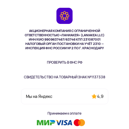
Контакты
Игровые консоли
Гарантия
Камеры
Возврат
TV и мультимедиа
Музыка и звук
АКЦИОНЕРНАЯ КОМПАНИЯ С ОГРАНИЧЕННОЙ
Спорт
ОТВЕТСТВЕННОСТЬЮ «ЛАНИАКЕЯ» (LANIAKEA LLC)
ИНН/КИО 9909637467/63746 КПП 231087001
Здоровье
НАЛОГОВЫЙ ОРГАН ПОСТАНОВКИ НА УЧЁТ 2310 —
Здоровье питомцев
ИНСПЕКЦИЯ ФНС РОССИИ № 2 ПО Г. КРАСНОДАРУ
Книги
Одежда и аксессуары
ПРОВЕРИТЬ В ФНС РФ
СВИДЕТЕЛЬСТВО НА ТОВАРНЫЙ ЗНАК №1137338
4,9
Мы на Яндекс
Принимаем к оплате