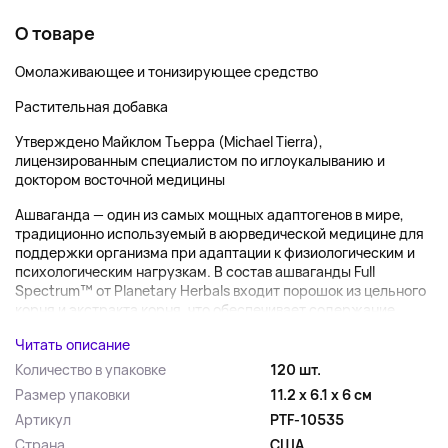
О товаре
Омолаживающее и тонизирующее средство
Растительная добавка
Утверждено Майклом Тьерра (Michael Tierra),
лицензированным специалистом по иглоукалыванию и
доктором восточной медицины
Ашваганда — один из самых мощных адаптогенов в мире,
традиционно используемый в аюрведической медицине для
поддержки организма при адаптации к физиологическим и
психологическим нагрузкам. В состав ашваганды Full
Spectrum™ от Planetary Herbals входит порошок из цельного
корня и экстракта корня, что обеспечивает содержание...
Читать описание
Количество в упаковке
120 шт.
Размер упаковки
11.2 x 6.1 x 6 см
Артикул
PTF-10535
Страна
США