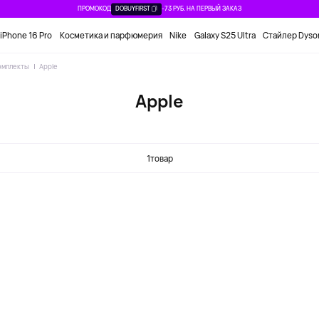
ПРОМОКОД
DOBUYFIRST
-73 РУБ. НА ПЕРВЫЙ ЗАКАЗ
iPhone 16 Pro
Косметика и парфюмерия
Nike
Galaxy S25 Ultra
Стайлер Dyso
комплекты
Apple
Apple
1
товар