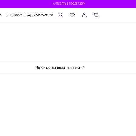
НАПИСАТЬ В ПОДДЕРЖКУ
n
LED-маска
БАДы MorNatural
По качественным отзывам