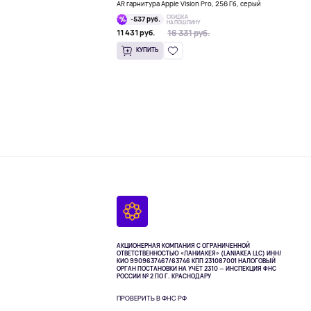
AR гарнитура Apple Vision Pro, 256 Гб, серый
СКИДКА
-537 руб.
НА ПОШЛИНУ
16 331 руб.
16 331 руб.
11 431 руб.
КУПИТЬ
АКЦИОНЕРНАЯ КОМПАНИЯ С ОГРАНИЧЕННОЙ
ОТВЕТСТВЕННОСТЬЮ «ЛАНИАКЕЯ» (LANIAKEA LLC)
ИНН/
КИО 9909637467/63746 КПП 231087001
НАЛОГОВЫЙ
ОРГАН ПОСТАНОВКИ НА УЧЁТ 2310 — ИНСПЕКЦИЯ ФНС
РОССИИ № 2 ПО Г. КРАСНОДАРУ
ПРОВЕРИТЬ В ФНС РФ